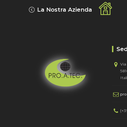
La Nostra Azienda
Sed
Via
581
Ital
pr
(+3