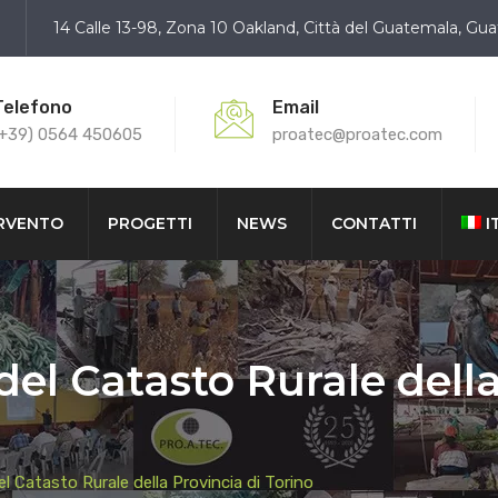
14 Calle 13-98, Zona 10 Oakland, Città del Guatemala, Gu
Telefono
Email
(+39) 0564 450605
proatec@proatec.com
ERVENTO
PROGETTI
NEWS
CONTATTI
I
el Catasto Rurale della
 Catasto Rurale della Provincia di Torino