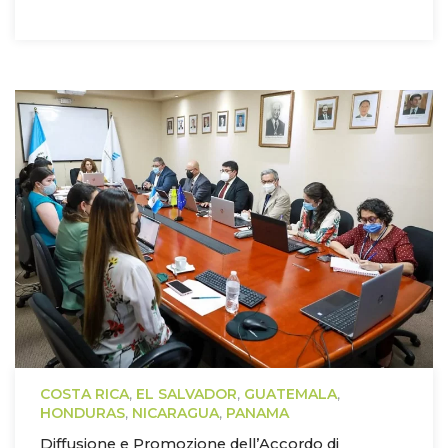
COSTA RICA
,
EL SALVADOR
,
GUATEMALA
,
HONDURAS
,
NICARAGUA
,
PANAMA
Diffusione e Promozione dell’Accordo di