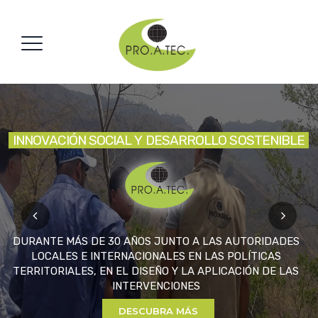
I
N
N
O
V
A
C
I
Ó
N
S
O
C
I
A
L
Y
D
E
S
A
R
R
O
L
L
O
S
O
S
T
E
N
I
B
L
E
DURANTE MÁS DE 30 AÑOS JUNTO A LAS AUTORIDADES
LOCALES E INTERNACIONALES EN LAS POLÍTICAS
TERRITORIALES, EN EL DISEÑO Y LA APLICACIÓN DE LAS
INTERVENCIONES
DESCUBRA MÁS