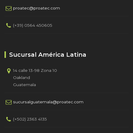
proatec@proatec.com
(+39) 0564 450605
Sucursal América Latina
14 calle 13-98 Zona 10
Oakland
Guatemala
sucursalguatemala@proatec.com
(+502) 2363 4135