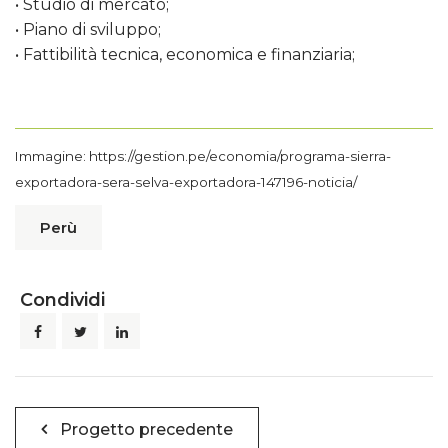
• Studio di mercato;
• Piano di sviluppo;
• Fattibilità tecnica, economica e finanziaria;
Immagine:
https://gestion.pe/economia/programa-sierra-
exportadora-sera-selva-exportadora-147196-noticia/
Perù
Condividi
Navigazione
Progetto precedente
articoli