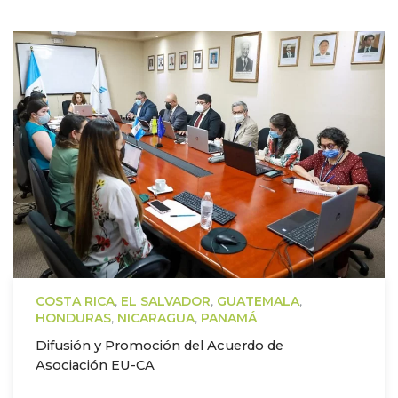
COSTA RICA
,
EL SALVADOR
,
GUATEMALA
,
HONDURAS
,
NICARAGUA
,
PANAMÁ
Difusión y Promoción del Acuerdo de
Asociación EU-CA