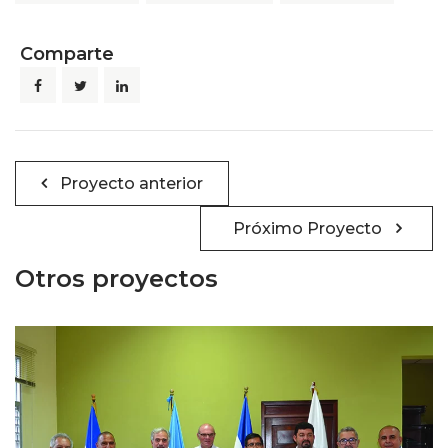
Comparte
Navegación
Proyecto anterior
de
entradas
Próximo Proyecto
Otros proyectos