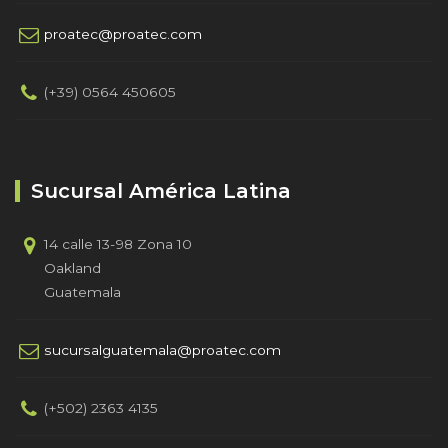
proatec@proatec.com
(+39) 0564 450605
Sucursal América Latina
14 calle 13-98 Zona 10
Oakland
Guatemala
sucursalguatemala@proatec.com
(+502) 2363 4135